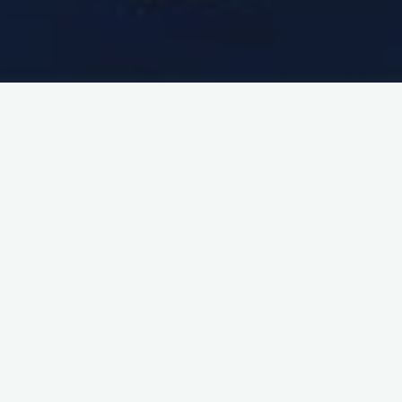
Schneelage am Wilden Kaiser und der geringen
 die Fahrt zum Wilden Kaiser nicht statt.
s Blaue
Fahrt ins Alpbachtal
 2016
5. März 2018