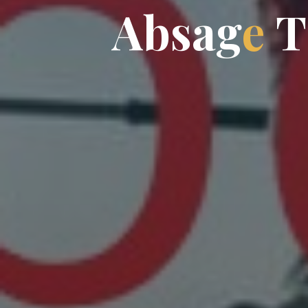
A
A
b
s
a
g
e
T