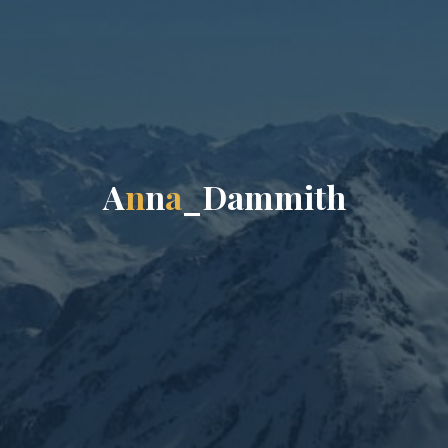
A
n
n
a
_
D
a
m
m
i
t
h