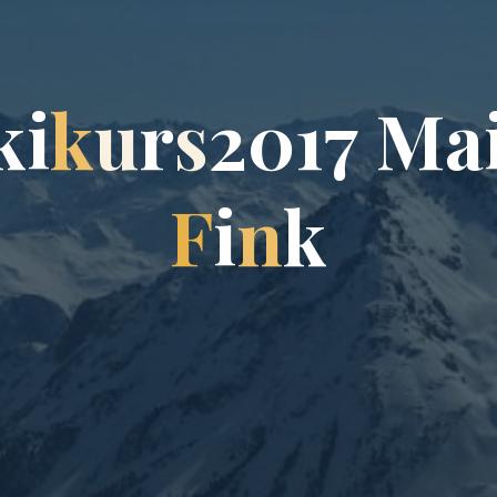
k
i
k
u
r
s
2
0
1
7
M
a
F
i
n
k