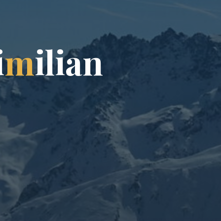
i
m
i
l
i
a
n