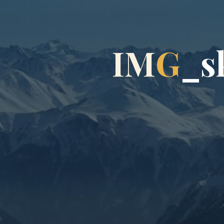
I
M
G
_
s