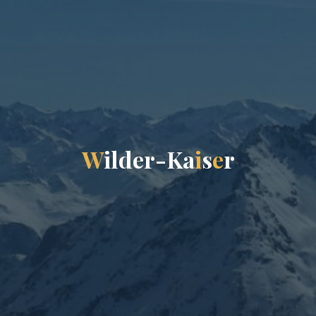
W
i
l
d
e
r
-
K
a
i
s
e
r